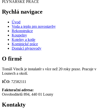
PLYNAŘSKÉ PRÁCE
Rychlá navigace
Úvod
Voda a teplo pro novostavby
Rekonstrukce
Koupelny
Kotelny a kotle
Kominické práce
Domácí plynovody
O firmě
Tomáš Vincík je instalatér s více než 20 roky praxe. Pracuje v
Lounech a okolí.
IČO
: 72582111
Fakturační adresa:
Osvoboditelů 894, 440 01 Louny
Kontakty