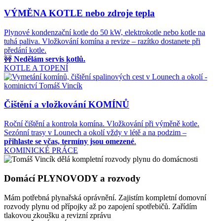
VÝMĚNA KOTLE
nebo zdroje tepla
Plynové kondenzační kotle do 50 kW, elektrokotle nebo kotle na
tuhá paliva. Vložkování komína a revize – razítko dostanete při
předání kotle.
🚧
Nedělám servis kotlů.
KOTLE A TOPENÍ
Čištění a vložkování
KOMÍNŮ
Roční čištění a kontrola komína. Vložkování při výměně kotle.
Sezónní trasy v Lounech a okolí vždy v létě a na podzim –
přihlaste se včas, termíny jsou omezené
.
KOMINICKÉ PRÁCE
Domácí
PLYNOVODY
a rozvody
Mám potřebná plynařská oprávnění. Zajistím kompletní domovní
rozvody plynu od přípojky až po zapojení spotřebičů. Zařídím
tlakovou zkoušku a revizní zprávu