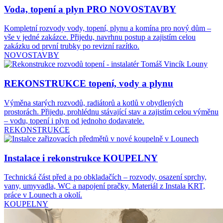
Voda, topení a plyn
PRO NOVOSTAVBY
Kompletní rozvody vody, topení, plynu a komína pro nový dům –
vše v jedné zakázce. Přijedu, navrhnu postup a zajistím celou
zakázku od první trubky po revizní razítko.
NOVOSTAVBY
REKONSTRUKCE
topení, vody a plynu
Výměna starých rozvodů, radiátorů a kotlů v obydlených
prostorách. Přijedu, prohlédnu stávající stav a zajistím celou výměnu
– vodu, topení i plyn od jednoho dodavatele.
REKONSTRUKCE
Instalace i rekonstrukce
KOUPELNY
Technická část před a po obkladačích – rozvody, osazení sprchy,
vany, umyvadla, WC a napojení pračky. Materiál z Instala KRT,
práce v Lounech a okolí.
KOUPELNY