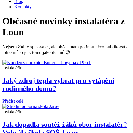
Blog
Kontakty
Občasné
novinky instalatéra z
Loun
Nejsem žádný spisovatel, ale občas mám potřebu něco publikovat a
tohle místo je k tomu jako dělané 😉
instalatéřina
Jaký zdroj tepla vybrat pro vytápění
rodinného domu?
Přečíst celé
instalatéřina
Jak dopadla soutěž žáků obor instalatér?
Vyhrála škola SOŠ Jarov