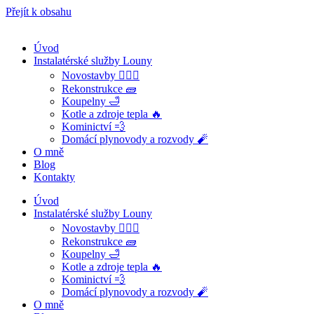
Přejít k obsahu
Úvod
Instalatérské služby Louny
Novostavby 👷🏻‍♂️
Rekonstrukce 🧱
Koupelny 🛁
Kotle a zdroje tepla 🔥
Kominictví 💨
Domácí plynovody a rozvody 🧨
O mně
Blog
Kontakty
Úvod
Instalatérské služby Louny
Novostavby 👷🏻‍♂️
Rekonstrukce 🧱
Koupelny 🛁
Kotle a zdroje tepla 🔥
Kominictví 💨
Domácí plynovody a rozvody 🧨
O mně